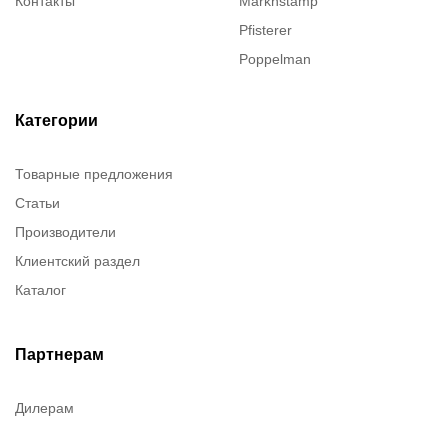
Контакты
Marknstamp
Pfisterer
Poppelman
Justrite
ITT Cannon
Категории
Brady
Товарные предложения
Rusmark
Статьи
Dow Corning
Производители
Chester molecular
Клиентский раздел
Chester Molecular
Каталог
Canon
Denios
Efele
Партнерам
Birkosit
Дилерам