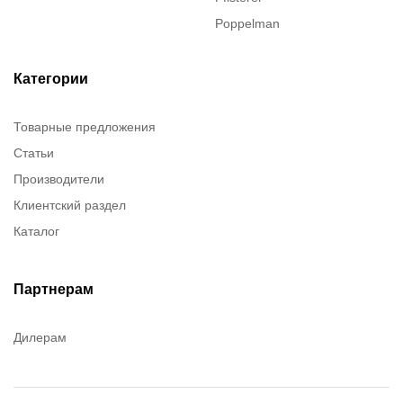
Poppelman
Justrite
ITT Cannon
Категории
Brady
Товарные предложения
Rusmark
Статьи
Dow Corning
Производители
Chester molecular
Клиентский раздел
Chester Molecular
Каталог
Canon
Denios
Efele
Партнерам
Birkosit
Дилерам