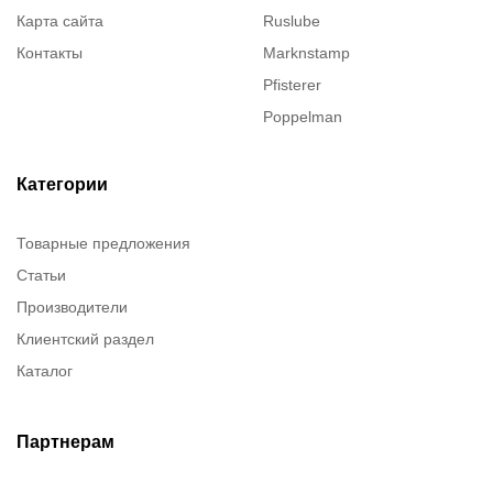
Карта сайта
Ruslube
Контакты
Marknstamp
Pfisterer
Poppelman
Justrite
ITT Cannon
Категории
Brady
Товарные предложения
Rusmark
Статьи
Dow Corning
Производители
Chester molecular
Клиентский раздел
Chester Molecular
Каталог
Canon
Denios
Efele
Партнерам
Birkosit