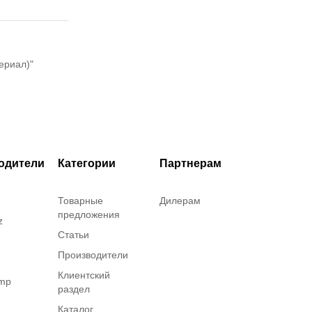
ериал)"
одители
Категории
Партнерам
Товарные
Дилерам
предложения
z
Статьи
Производители
Клиентский
amp
раздел
Каталог