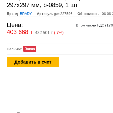
297x297 мм, b-0859, 1 шт
Бренд
:
BRADY
Артикул:
gws227596
Обновлено:
: 06.08
Цена:
В том числе НДС (12%
403 668
₸
432 501 ₸
(-7%)
Заказ
Наличие:
Добавить в счет