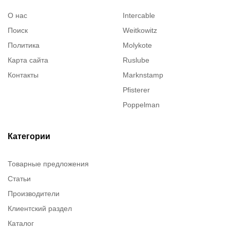
О нас
Intercable
Поиск
Weitkowitz
Политика
Molykote
Карта сайта
Ruslube
Контакты
Marknstamp
Pfisterer
Poppelman
Justrite
ITT Cannon
Категории
Brady
Товарные предложения
Rusmark
Статьи
Dow Corning
Производители
Chester molecular
Клиентский раздел
Chester Molecular
Каталог
Canon