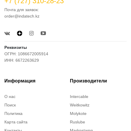
+7 (727) 310-28-23
Почта для заявок:
order@indatech.kz
Реквизиты
ОГРН: 1086672005914
ИНН: 6672263629
Информация
Производители
О нас
Intercable
Поиск
Weitkowitz
Политика
Molykote
Карта сайта
Ruslube
Контакты
Marknstamp