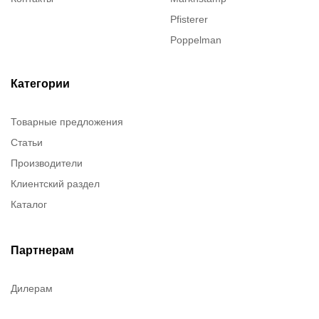
Pfisterer
Poppelman
Justrite
ITT Cannon
Категории
Brady
Товарные предложения
Rusmark
Статьи
Dow Corning
Производители
Chester molecular
Клиентский раздел
Chester Molecular
Каталог
Canon
Denios
Efele
Партнерам
Birkosit
Дилерам