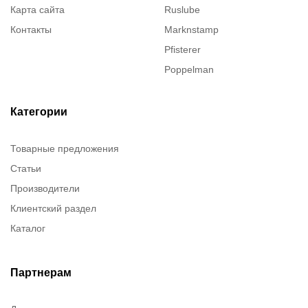
Карта сайта
Ruslube
Контакты
Marknstamp
Pfisterer
Poppelman
Justrite
ITT Cannon
Категории
Brady
Товарные предложения
Rusmark
Статьи
Dow Corning
Производители
Chester molecular
Клиентский раздел
Chester Molecular
Каталог
Canon
Denios
Efele
Партнерам
Birkosit