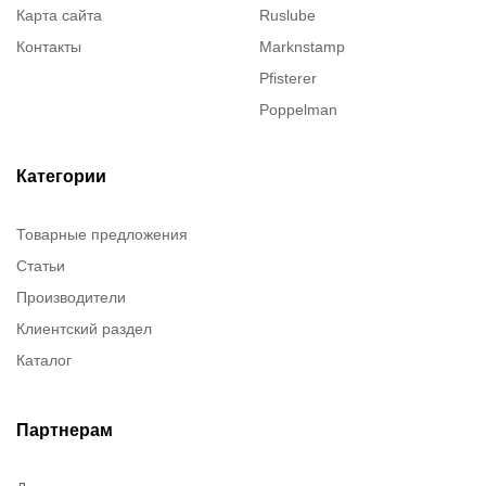
Карта сайта
Ruslube
Контакты
Marknstamp
Pfisterer
Poppelman
Justrite
ITT Cannon
Категории
Brady
Товарные предложения
Rusmark
Статьи
Dow Corning
Производители
Chester molecular
Клиентский раздел
Chester Molecular
Каталог
Canon
Denios
Efele
Партнерам
Birkosit