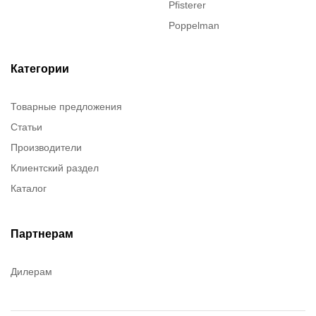
Pfisterer
Poppelman
Justrite
ITT Cannon
Категории
Brady
Товарные предложения
Rusmark
Статьи
Dow Corning
Производители
Chester molecular
Клиентский раздел
Chester Molecular
Каталог
Canon
Denios
Efele
Партнерам
Birkosit
Дилерам