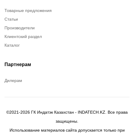
Brady
Товарные предложения
Rusmark
Статьи
Dow Corning
Производители
Chester molecular
Клиентский раздел
Chester Molecular
Каталог
Canon
Denios
Efele
Партнерам
Birkosit
Дилерам
©2021-2026 ГК Индатэк Казахстан - INDATECH.KZ. Все права
защищены.
Использование материалов сайта допускается только при