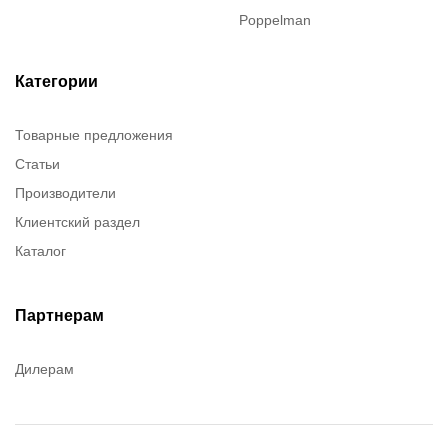
Poppelman
Justrite
ITT Cannon
Категории
Brady
Товарные предложения
Rusmark
Статьи
Dow Corning
Производители
Chester molecular
Клиентский раздел
Chester Molecular
Каталог
Canon
Denios
Efele
Партнерам
Birkosit
Дилерам