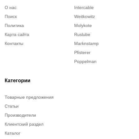
О нас
Intercable
Поиск
Weitkowitz
Политика
Molykote
Карта сайта
Ruslube
Контакты
Marknstamp
Pfisterer
Poppelman
Justrite
ITT Cannon
Категории
Brady
Товарные предложения
Rusmark
Статьи
Dow Corning
Производители
Chester molecular
Клиентский раздел
Chester Molecular
Каталог
Canon