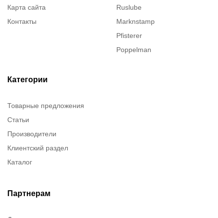
Карта сайта
Ruslube
Контакты
Marknstamp
Pfisterer
Poppelman
Justrite
ITT Cannon
Категории
Brady
Товарные предложения
Rusmark
Статьи
Dow Corning
Производители
Chester molecular
Клиентский раздел
Chester Molecular
Каталог
Canon
Denios
Efele
Партнерам
Birkosit