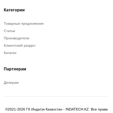
Justrite
ITT Cannon
Категории
Brady
Товарные предложения
Rusmark
Статьи
Dow Corning
Производители
Chester molecular
Клиентский раздел
Chester Molecular
Каталог
Canon
Denios
Efele
Партнерам
Birkosit
Дилерам
©2021-2026 ГК Индатэк Казахстан - INDATECH.KZ. Все права