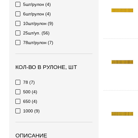
5шт/рулон
(4)
6шт/рулон
(4)
10шт/рулон
(9)
25шт/уп.
(56)
78шт/рулон
(7)
КОЛ-ВО В РУЛОНЕ, ШТ
78
(7)
500
(4)
650
(4)
1000
(9)
ОПИСАНИЕ