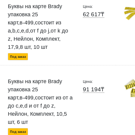
Буквы на карте Brady
Цена:
62 617₸
упаковка 25
карт,в-499,состоит из
a,b,c,e,d,от f до j,от k до
z, Нейлон, Комплект,
17,9,8 шт, 10 шт
Под заказ
Буквы на карте Brady
Цена:
91 194₸
упаковка 25
карт,в-499,состоит из от a
до c,e,d и от f до z,
Нейлон, Комплект, 10,5
шт, 6 шт
Под заказ