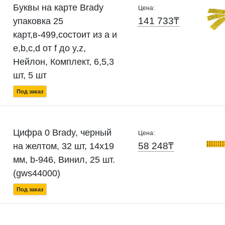
Буквы на карте Brady
Цена:
141 733₸
упаковка 25
карт,в-499,состоит из a и
e,b,c,d от f до y,z,
Нейлон, Комплект, 6,5,3
шт, 5 шт
Под заказ
Цифра 0 Brady, черный
Цена:
58 248₸
на желтом, 32 шт, 14x19
мм, b-946, Винил, 25 шт.
(gws44000)
Под заказ