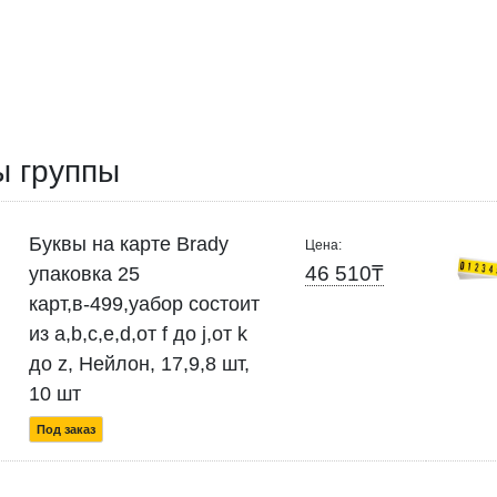
ы группы
Буквы на карте Brady
Цена:
46 510₸
упаковка 25
карт,в-499,yабор состоит
из a,b,c,e,d,от f до j,от k
до z, Нейлон, 17,9,8 шт,
10 шт
Под заказ