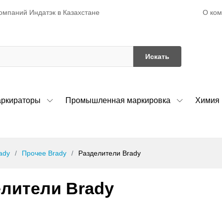
О ко
омпаний Индатэк в Казахстане
Искать
ркираторы
Промышленная маркировка
Химия
ady
Прочее Brady
Разделители Brady
лители Brady