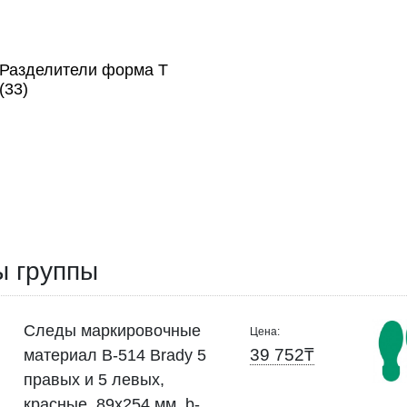
Разделители форма Т
(33)
ы группы
Следы маркировочные
Цена:
39 752₸
материал B-514 Brady 5
правых и 5 левых,
красные, 89x254 мм, b-