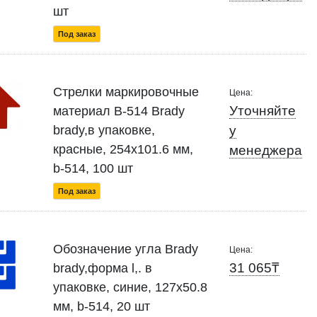
шт
Под заказ
Стрелки маркировочные
Цена:
Уточняйте
материал B-514 Brady
brady,в упаковке,
у
красные, 254x101.6 мм,
менеджера
b-514, 100 шт
Под заказ
Обозначение угла Brady
Цена:
31 065₸
brady,форма l,. в
упаковке, синие, 127x50.8
мм, b-514, 20 шт