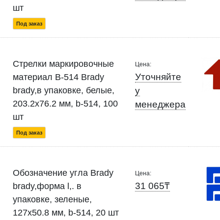
шт
Под заказ
Стрелки маркировочные
Цена:
Уточняйте
материал B-514 Brady
brady,в упаковке, белые,
у
203.2x76.2 мм, b-514, 100
менеджера
шт
Под заказ
Обозначение угла Brady
Цена:
31 065₸
brady,форма l,. в
упаковке, зеленые,
127x50.8 мм, b-514, 20 шт