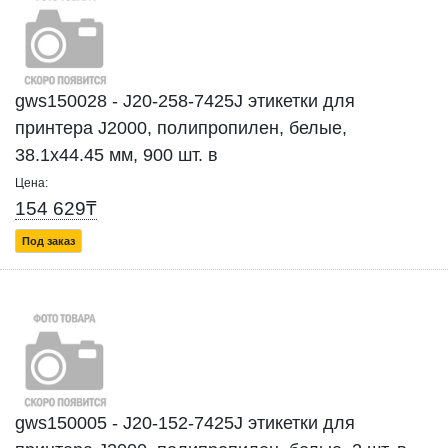
gws150028 - J20-258-7425J этикетки для
принтера J2000, полипропилен, белые,
38.1х44.45 мм, 900 шт. в
Цена:
154 629₸
Под заказ
gws150005 - J20-152-7425J этикетки для