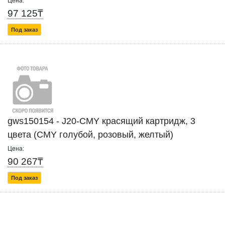
Цена:
97 125₸
Под заказ
gws150154 - J20-CMY красящий картридж, 3
цвета (CMY голубой, розовый, желтый)
Цена:
90 267₸
Под заказ