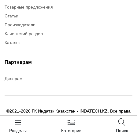
Товарные предложения
Rusmark
Статьи
Dow Corning
Производители
Chester molecular
Клиентский раздел
Chester Molecular
Каталог
Canon
Denios
Efele
Партнерам
Birkosit
Дилерам
©2021-2026 ГК Индатэк Казахстан - INDATECH.KZ. Все права
защищены.
Использование материалов сайта допускается только при
Разделы
Категории
Поиск