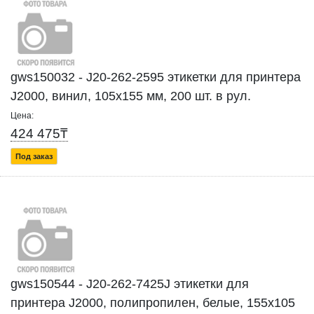
gws150032 - J20-262-2595 этикетки для принтера
J2000, винил, 105х155 мм, 200 шт. в рул.
Цена:
424 475₸
Под заказ
gws150544 - J20-262-7425J этикетки для
принтера J2000, полипропилен, белые, 155х105