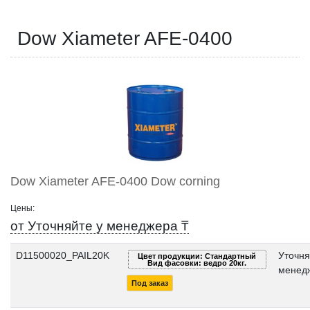
Dow Xiameter AFE-0400
Dow Xiameter AFE-0400 Dow corning
Цены:
от Уточняйте у менеджера ₸
D11500020_PAIL20K
Уточня
Цвет продукции: Стандартный
Вид фасовки: ведро 20кг.
менед
Под заказ