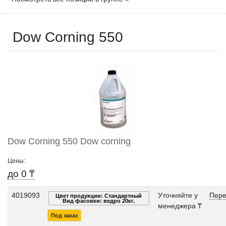
Dow Corning 550
Dow Corning 550 Dow corning
Цены:
до 0 ₸
4019093
Уточняйте у
Пере
Цвет продукции: Стандартный
Вид фасовки: ведро 20кг.
менеджера ₸
Под заказ