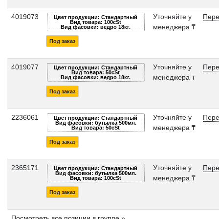
4019073
Уточняйте у
Пере
Цвет продукции: Стандартный
Вид товара: 100cSt
менеджера ₸
Вид фасовки: ведро 18кг.
Под заказ
4019077
Уточняйте у
Пере
Цвет продукции: Стандартный
Вид товара: 50cSt
менеджера ₸
Вид фасовки: ведро 18кг.
Под заказ
2236061
Уточняйте у
Пере
Цвет продукции: Стандартный
Вид фасовки: бутылка 500мл.
менеджера ₸
Вид товара: 50cSt
Под заказ
2365171
Уточняйте у
Пере
Цвет продукции: Стандартный
Вид фасовки: бутылка 500мл.
менеджера ₸
Вид товара: 100cSt
Под заказ
Посмотреть все позиции в группе »