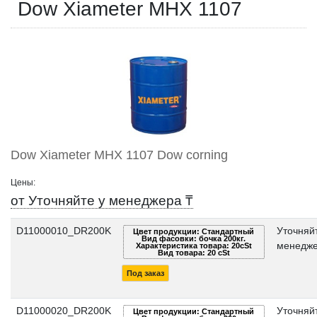
Dow Xiameter MHX 1107
Dow Xiameter MHX 1107 Dow corning
Цены:
от Уточняйте у менеджера ₸
D11000010_DR200K
Уточняйт
Цвет продукции: Стандартный
Вид фасовки: бочка 200кг.
менедже
Характеристика товара: 20cSt
Вид товара: 20 cSt
Под заказ
D11000020_DR200K
Уточняйт
Цвет продукции: Стандартный