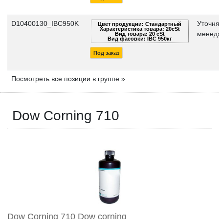
D10400130_IBC950K
Уточня
Цвет продукции: Стандартный
Характеристика товара: 20cSt
менед
Вид товара: 20 cSt
Вид фасовки: IBC 950кг
Под заказ
Посмотреть все позиции в группе »
Dow Corning 710
Dow Corning 710 Dow corning