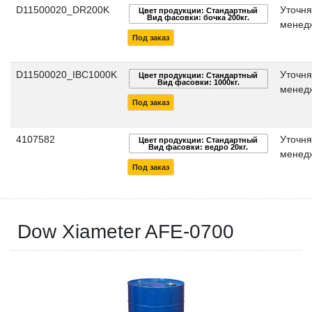
D11500020_DR200K
Уточня
Цвет продукции: Стандартный
Вид фасовки: бочка 200кг.
менед
Под заказ
D11500020_IBC1000K
Уточня
Цвет продукции: Стандартный
Вид фасовки: 1000кг.
менед
Под заказ
4107582
Уточня
Цвет продукции: Стандартный
Вид фасовки: ведро 20кг.
менед
Под заказ
Dow Xiameter AFE-0700