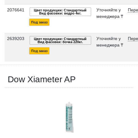
2076641
Уточняйте у
Пере
Цвет продукции: Стандартный
Вид фасовки: ведро 4кг.
менеджера ₸
Под заказ
2639203
Уточняйте у
Пере
Цвет продукции: Стандартный
Вид фасовки: бочка 220кг.
менеджера ₸
Под заказ
Dow Xiameter AP