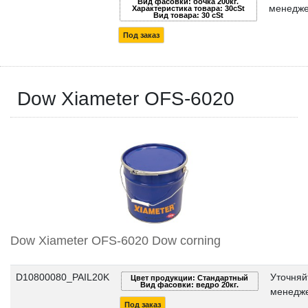
Вид фасовки: бочка 200кг.
менедже
Характеристика товара: 30cSt
Вид товара: 30 cSt
Под заказ
Dow Xiameter OFS-6020
Dow Xiameter OFS-6020 Dow corning
D10800080_PAIL20K
Уточняй
Цвет продукции: Стандартный
Вид фасовки: ведро 20кг.
менедже
Под заказ