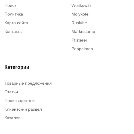
Поиск
Weitkowitz
Политика
Molykote
Карта сайта
Ruslube
Контакты
Marknstamp
Pfisterer
Poppelman
Justrite
ITT Cannon
Категории
Brady
Товарные предложения
Rusmark
Статьи
Dow Corning
Производители
Chester molecular
Клиентский раздел
Chester Molecular
Каталог
Canon
Denios