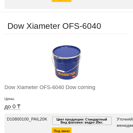
Dow Xiameter OFS-6040
Dow Xiameter OFS-6040 Dow corning
Цены:
до 0 ₸
D10800100_PAIL20K
Уточняй
Цвет продукции: Стандартный
Вид фасовки: ведро 20кг.
менедже
Под заказ