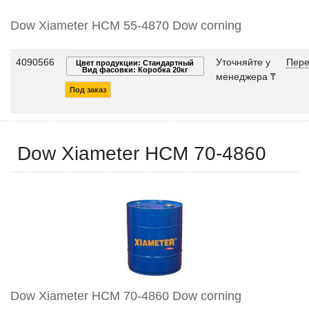
Dow Xiameter HCM 55-4870 Dow corning
4090566
Уточняйте у
Пере
Цвет продукции: Стандартный
Вид фасовки: Коробка 20кг
менеджера ₸
Под заказ
Dow Xiameter HCM 70-4860
Dow Xiameter HCM 70-4860 Dow corning