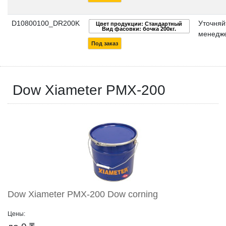
D10800100_DR200K
Уточняй
Цвет продукции: Стандартный
Вид фасовки: бочка 200кг.
менедже
Под заказ
Dow Xiameter PMX-200
Dow Xiameter PMX-200 Dow corning
Цены: