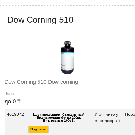
Dow Corning 510
Dow Corning 510 Dow corning
Цены:
до 0 ₸
4019072
Уточняйте у
Пере
Цвет продукции: Стандартный
Вид фасовки: бочка 200кг.
менеджера ₸
Вид товара: 100cSt
Под заказ