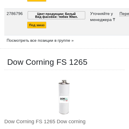
2786796
Уточняйте у
Пере
Цвет продукции: Белый
Вид фасовки: тюбик 90мл.
менеджера ₸
Под заказ
Посмотреть все позиции в группе »
Dow Corning FS 1265
Dow Corning FS 1265 Dow corning