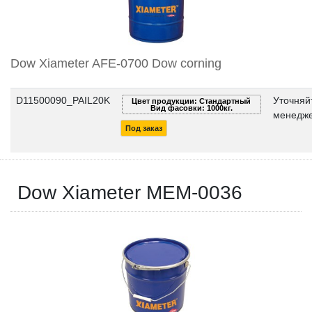
Dow Xiameter AFE-0700 Dow corning
D11500090_PAIL20K
Уточняй
Цвет продукции: Стандартный
Вид фасовки: 1000кг.
менедже
Под заказ
Dow Xiameter MEM-0036