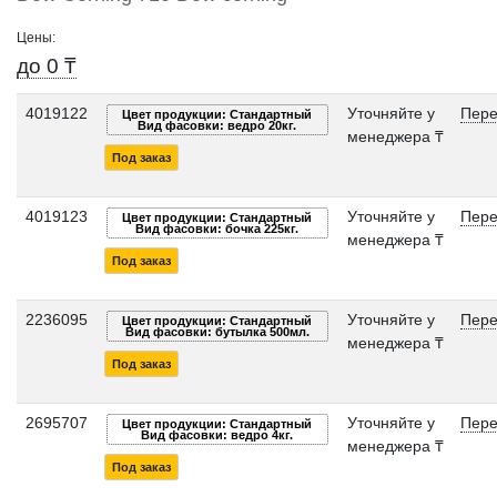
Цены:
до 0 ₸
4019122
Уточняйте у
Пере
Цвет продукции: Стандартный
Вид фасовки: ведро 20кг.
менеджера ₸
Под заказ
4019123
Уточняйте у
Пере
Цвет продукции: Стандартный
Вид фасовки: бочка 225кг.
менеджера ₸
Под заказ
2236095
Уточняйте у
Пере
Цвет продукции: Стандартный
Вид фасовки: бутылка 500мл.
менеджера ₸
Под заказ
2695707
Уточняйте у
Пере
Цвет продукции: Стандартный
Вид фасовки: ведро 4кг.
менеджера ₸
Под заказ