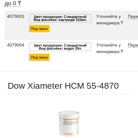
до 0 ₸
4079003
Уточняйте у
Пере
Цвет продукции: Стандартный
Вид фасовки: картридж 310мл.
менеджера ₸
Под заказ
4079004
Уточняйте у
Пере
Цвет продукции: Стандартный
Вид фасовки: ведро 20л.
менеджера ₸
Под заказ
Dow Xiameter HCM 55-4870