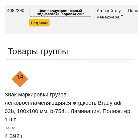
4092290
Уточняйте у
Пере
Цвет продукции: Черный
Вид фасовки: Коробка 20кг
менеджера ₸
Под заказ
Товары группы
Знак маркировки грузов
легковоспламеняющяяся жидкость Brady adr
03b, 100x100 мм, b-7541, Ламинация, Полиэстер,
1 шт
Цена:
4 392₸