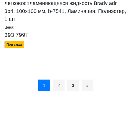
легковоспламеняющяяся жидкость Brady adr
3brl, 100x100 мм, b-7541, Ламинация, Полиэстер,
1 шт
Цена:
393 799₸
Под заказ
1
2
3
»