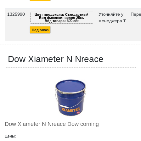
1325990
Уточняйте у
Пере
Цвет продукции: Стандартный
Вид фасовки: ведро 25кг.
менеджера ₸
Вид товара: 300 cSt
Под заказ
Dow Xiameter N Nreace
Dow Xiameter N Nreace Dow corning
Цены: