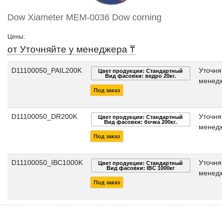
Dow Xiameter MEM-0036 Dow corning
Цены:
от Уточняйте у менеджера ₸
D11100050_PAIL200K
Уточня
Цвет продукции: Стандартный
Вид фасовки: ведро 20кг.
менедж
Под заказ
D11100050_DR200K
Уточня
Цвет продукции: Стандартный
Вид фасовки: бочка 200кг.
менедж
Под заказ
D11100050_IBC1000K
Уточня
Цвет продукции: Стандартный
Вид фасовки: IBC 1000кг
менедж
Под заказ