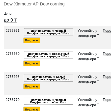
Dow Xiameter AP Dow corning
Цены:
до 0 ₸
2755971
Уточняйте у
Пере
Цвет продукции: Черный
Вид фасовки: картридж 310мл.
менеджера ₸
Под заказ
2755980
Уточняйте у
Пере
Цвет продукции: Прозрачный
Вид фасовки: картридж 310мл.
менеджера ₸
Под заказ
2755998
Уточняйте у
Пере
Цвет продукции: Белый
Вид фасовки: картридж 310мл.
менеджера ₸
Под заказ
2786770
Уточняйте у
Пере
Цвет продукции: Черный
Вид фасовки: тюбик 90мл.
менеджера ₸
Под заказ