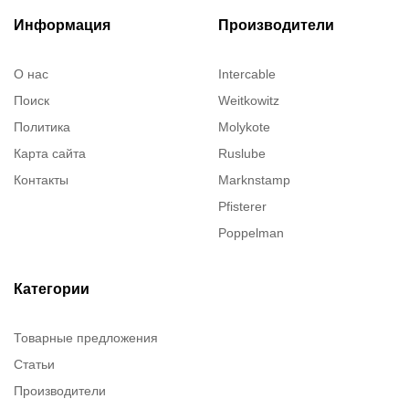
Информация
Производители
О нас
Intercable
Поиск
Weitkowitz
Политика
Molykote
Карта сайта
Ruslube
Контакты
Marknstamp
Pfisterer
Poppelman
Justrite
ITT Cannon
Категории
Brady
Товарные предложения
Rusmark
Статьи
Dow Corning
Производители
Chester molecular