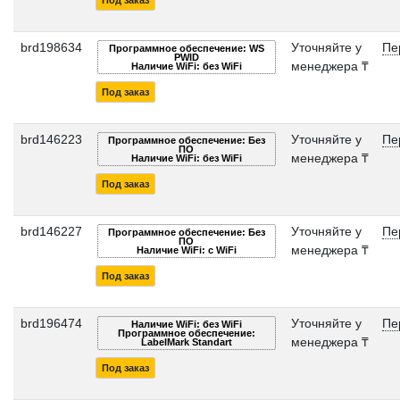
Под заказ
brd198634
Уточняйте у
Пе
Программное обеспечение: WS
PWID
менеджера ₸
Наличие WiFi: без WiFi
Под заказ
brd146223
Уточняйте у
Пе
Программное обеспечение: Без
ПО
менеджера ₸
Наличие WiFi: без WiFi
Под заказ
brd146227
Уточняйте у
Пе
Программное обеспечение: Без
ПО
менеджера ₸
Наличие WiFi: с WiFi
Под заказ
brd196474
Уточняйте у
Пе
Наличие WiFi: без WiFi
Программное обеспечение:
менеджера ₸
LabelMark Standart
Под заказ