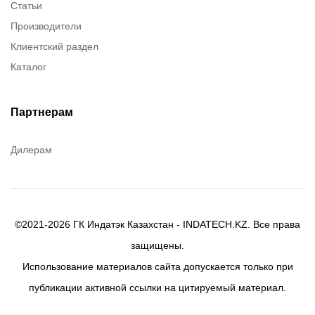
Статьи
Dow Corning
Производители
Chester molecular
Клиентский раздел
Chester Molecular
Каталог
Canon
Denios
Efele
Партнерам
Birkosit
Дилерам
©2021-2026 ГК Индатэк Казахстан - INDATECH.KZ. Все права
защищены.
Использование материалов сайта допускается только при
публикации активной ссылки на цитируемый материал.