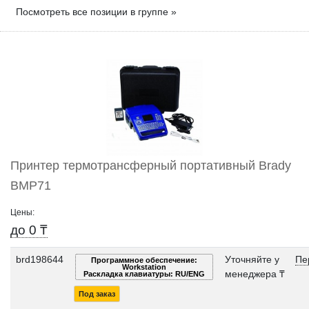
Посмотреть все позиции в группе »
Принтер термотрансферный портативный Brady
BMP71
Цены:
до 0 ₸
brd198644
Уточняйте у
Пе
Программное обеспечение:
Workstation
менеджера ₸
Раскладка клавиатуры: RU/ENG
Под заказ