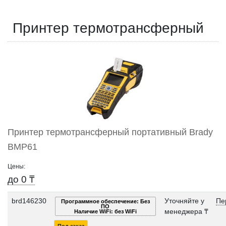
Принтер термотрансферный
Принтер термотрансферный портативный Brady
BMP61
Цены:
до 0 ₸
brd146230
Уточняйте у
Пе
Программное обеспечение: Без
ПО
менеджера ₸
Наличие WiFi: без WiFi