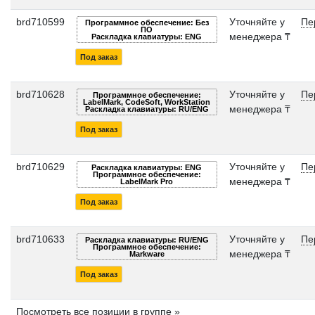
brd710599
Уточняйте у
Пе
Программное обеспечение: Без
ПО
менеджера ₸
Раскладка клавиатуры: ENG
Под заказ
brd710628
Уточняйте у
Пе
Программное обеспечение:
LabelMark, CodeSoft, WorkStation
менеджера ₸
Раскладка клавиатуры: RU/ENG
Под заказ
brd710629
Уточняйте у
Пе
Раскладка клавиатуры: ENG
Программное обеспечение:
менеджера ₸
LabelMark Pro
Под заказ
brd710633
Уточняйте у
Пе
Раскладка клавиатуры: RU/ENG
Программное обеспечение:
менеджера ₸
Markware
Под заказ
Посмотреть все позиции в группе »