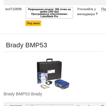
brd710896
Уточняйте у
Пе
Разрешение печати: 300 точек на
дюйм (300 dpi)
менеджера ₸
Программное обеспечение:
LabelMark Pro
Под заказ
Brady BMP53
Brady BMP53 Brady