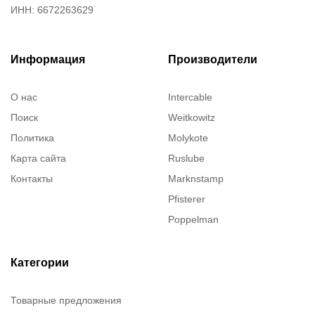
ИНН: 6672263629
Информация
Производители
О нас
Intercable
Поиск
Weitkowitz
Политика
Molykote
Карта сайта
Ruslube
Контакты
Marknstamp
Pfisterer
Poppelman
Justrite
ITT Cannon
Категории
Brady
Товарные предложения
Rusmark