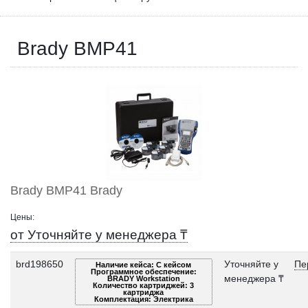
Brady BMP41
Brady BMP41 Brady
Цены:
от Уточняйте у менеджера ₸
brd198650
Уточняйте у
Пе
Наличие кейса: С кейсом
Программное обеспечение:
менеджера ₸
BRADY Workstation
Количество картриджей: 3
картриджа
Комплектация: Электрика