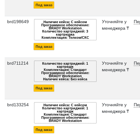
Под заказ
brd198649
Уточняйте у
Пе
Наличие кейса: С кейсом
Программное обеспечение:
менеджера ₸
BRADY Workstation
Количество картриджей: 3
картриджа
Комплектация: Телком/СКС
Под заказ
brd711214
Уточняйте у
Пе
Количество картриджей: 1
картридж
менеджера ₸
Комплектация: Стандарт
Программное обеспечение:
BRADY Workstation
Наличие кейса: Без кейса
Под заказ
brd133254
Уточняйте у
Пе
Наличие кейса: С кейсом
Количество картриджей: 1
менеджера ₸
картридж
Комплектация: Стандарт
Программное обеспечение:
BRADY Workstation
Под заказ