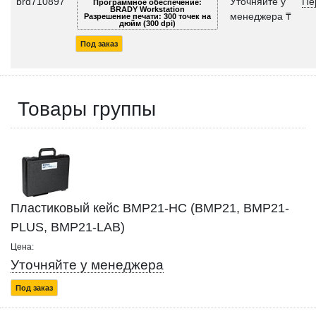
brd710897
Уточняйте у
Пе
Программное обеспечение:
BRADY Workstation
менеджера ₸
Разрешение печати: 300 точек на
дюйм (300 dpi)
Под заказ
Товары группы
Пластиковый кейс BMP21-HC (BMP21, BMP21-
PLUS, BMP21-LAB)
Цена:
Уточняйте у менеджера
Под заказ